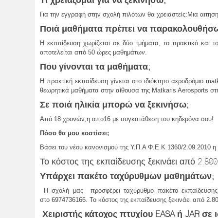
Για την εγγραφή στην σχολή πιλότων θα χρειαστείς:Μια αιτησ
Ποιά μαθήματα πρέπει να παρακολουθήσ
Η εκπαίδευση χωρίζεται σε δύο τμήματα, το πρακτικό και τ
αποτελείται από 50 ώρες μαθημάτων.
Που γίνονται τα μαθήματα;
Η πρακτική εκπαίδευση γίνεται στο ιδιόκτητο αεροδρόμιο m
θεωρητικά μαθήματα στην αίθουσα της Matkaris Aerosports σ
Σε ποιά ηλικία μπορώ να ξεκινήσω;
Από 18 χρονών,η απο16 με συγκατάθεση του κηδεμόνα σου!
Πόσο θα μου κοστίσει;
Βάσει του νέου κανονισμού της Υ.Π.Α Φ.Ε.Κ 1360/2.09.2010 
Το κόστος της εκπαίδευσης ξεκινάει από 2.80
Υπάρχει πακέτο ταχύρυθμων μαθημάτων;
Η σχολή μας προσφέρει ταχύρυθμο πακέτο εκπαίδευσης 
στο 6974736166. Το κόστος της εκπαίδευσης ξεκινάει από 2.8
Χειριστής κάτοχος πτυχίου EASA ή JAR σε 