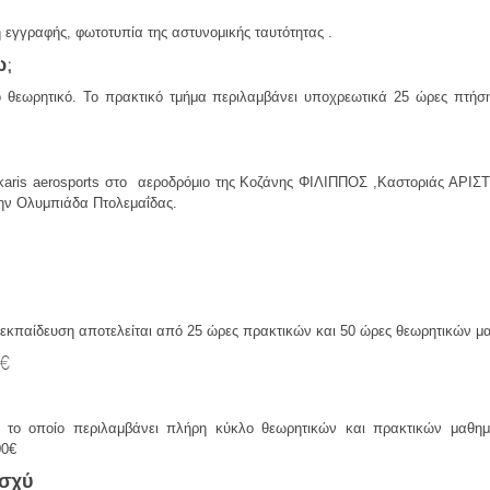
η εγγραφής, φωτοτυπία της αστυνομικής ταυτότητας .
ω;
ο θεωρητικό. Το πρακτικό τμήμα περιλαμβάνει υποχρεωτικά 25 ώρες πτήσης
atkaris aerosports στο αεροδρόμιο της Κοζάνης ΦΙΛΙΠΠΟΣ ,Καστοριάς ΑΡΙ
την Ολυμπιάδα Πτολεμαΐδας.
η εκπαίδευση αποτελείται από 25 ώρες πρακτικών και 50 ώρες θεωρητικών μ
0€
το οποίο περιλαμβάνει πλήρη κύκλο θεωρητικών και πρακτικών μαθημά
00€
ισχύ