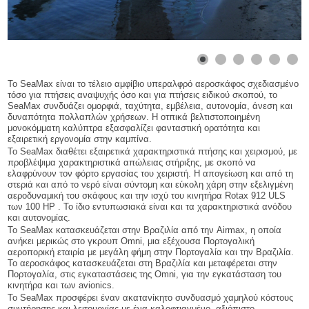
Το SeaMax είναι το τέλειο αμφίβιο υπεραλφρό αεροσκάφος σχεδιασμένο
τόσο για πτήσεις αναψυχής όσο και για πτήσεις ειδικού σκοπού, το
SeaMax συνδυάζει ομορφιά, ταχύτητα, εμβέλεια, αυτονομία, άνεση και
δυναπότητα πολλαπλών χρήσεων. Η οτπικά βελτιστοποιημένη
μονοκόμματη καλύπτρα εξασφαλίζει φανταστική ορατότητα και
εξαιρετική εργονομία στην καμπίνα.
Το SeaMax διαθέτει εξαιρετικά χαρακτηριστικά πτήσης και χειρισμού, με
προβλέψιμα χαρακτηριστικά απώλειας στήριξης, με σκοπό να
ελαφρύνουν τον φόρτο εργασίας του χειριστή. Η απογείωση και από τη
στεριά και από το νερό είναι σύντομη και εύκολη χάρη στην εξελιγμένη
αεροδυναμική του σκάφους και την ισχύ του κινητήρα Rotax 912 ULS
των 100 HP . Το ίδιο εντυπωσιακά είναι και τα χαρακτηριστικά ανόδου
και αυτονομίας.
Το SeaMax κατασκευάζεται στην Βραζιλία από την Airmax, η οποία
ανήκει μερικώς στο γκρουπ Omni, μια εξέχουσα Πορτογαλική
αεροπορική εταιρία με μεγάλη φήμη στην Πορτογαλία και την Βραζιλία.
Το αεροσκάφος κατασκευάζεται στη Βραζιλία και μεταφέρεται στην
Πορτογαλία, στις εγκαταστάσεις της Omni, για την εγκατάσταση του
κινητήρα και των avionics.
Το SeaMax προσφέρει έναν ακατανίκητο συνδυασμό χαμηλού κόστους
συντήρησης και λειτουργίας με ένα καλοφτιαγμένο, αξιόπιστο,