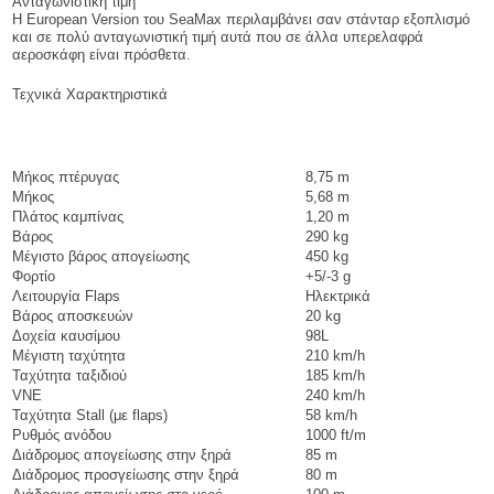
Ανταγωνιστική τιμή
Η European Version του SeaMax περιλαμβάνει σαν στάνταρ εξοπλισμό
και σε πολύ ανταγωνιστική τιμή αυτά που σε άλλα υπερελαφρά
αεροσκάφη είναι πρόσθετα.
Τεχνικά Χαρακτηριστικά
Μήκος πτέρυγας
8,75 m
Μήκος
5,68 m
Πλάτος καμπίνας
1,20 m
Βάρος
290 kg
Μέγιστο βάρος απογείωσης
450 kg
Φορτίο
+5/-3 g
Λειτουργία Flaps
Ηλεκτρικά
Βάρος αποσκευών
20 kg
Δοχεία καυσίμου
98L
Μέγιστη ταχύτητα
210 km/h
Ταχύτητα ταξιδιού
185 km/h
VNE
240 km/h
Ταχύτητα Stall (με flaps)
58 km/h
Ρυθμός ανόδου
1000 ft/m
Διάδρομος απογείωσης στην ξηρά
85 m
Διάδρομος προσγείωσης στην ξηρά
80 m