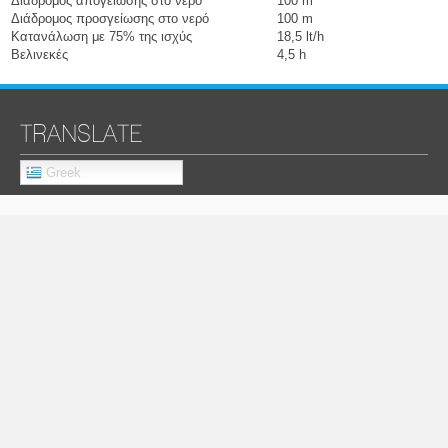
Διάδρομος απογείωσης στο νερό
100 m
Διάδρομος προσγείωσης στο νερό
100 m
Κατανάλωση με 75% της ισχύς
18,5 lt/h
Βελινεκές
4,5 h
TRANSLATE
Greek