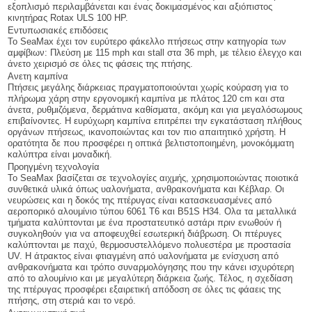
εξοπλισμό περιλαμβάνεται και ένας δοκιμασμένος και αξιόπιστος
κινητήρας Rotax ULS 100 HP.
Εντυπωσιακές επιδόσεις
Το SeaMax έχει τον ευρύτερο φάκελλο πτήσεως στην κατηγορία των
αμφίβιων: Πλεύση με 115 mph και stall στα 36 mph, με τέλειο έλεγχο και
άνετο χειρισμό σε όλες τις φάσεις της πτήσης.
Ανετη καμπίνα
Πτήσεις μεγάλης διάρκειας πραγματοποιούνται χωρίς κούραση για το
πλήρωμα χάρη στην εργονομική καμπίνα με πλάτος 120 cm και στα
άνετα, ρυθμιζόμενα, δερμάτινα καθίσματα, ακόμη και για μεγαλόσωμους
επιβαίνοντες. Η ευρύχωρη καμπίνα επιτρέπει την εγκατάσταση πλήθους
οργάνων πτήσεως, ικανοποιώντας και τον πιο απαιτητικό χρήστη. Η
ορατότητα δε που προσφέρει η οπτικά βελτιστοποιημένη, μονοκόμματη
καλύπτρα είναι μοναδική.
Προηγμένη τεχνολογία
Το SeaMax βασίζεται σε τεχνολογίες αιχμής, χρησιμοποιώντας ποιοτικά
συνθετικά υλικά όπως υαλονήματα, ανθρακονήματα και Κέβλαρ. Οι
νευρώσεις και η δοκός της πτέρυγας είναι κατασκευασμένες από
αεροπορικό αλουμίνιο τύπου 6061 T6 και B51S H34. Ολα τα μεταλλικά
τμήματα καλύπτονται με ένα προστατευτικό αστάρι πριν ενωθούν ή
συγκοληθούν για να αποφευχθεί εσωτερική διάβρωση. Οι πτέρυγες
καλύπτονται με παχύ, θερμοσυστελλόμενο πολυεστέρα με προστασία
UV. Η άτρακτος είναι φτιαγμένη από υαλονήματα με ενίσχυση από
ανθρακονήματα και τρόπο συναρμολόγησης που την κάνει ισχυρότερη
από το αλουμίνιο και με μεγαλύτερη διάρκεια ζωής. Τέλος, η σχεδίαση
της πτέρυγας προσφέρει εξαιρετική απόδοση σε όλες τις φάαεις της
πτήσης, στη στεριά και το νερό.