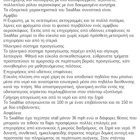
πολλαπλού ρόλου αεροσκάφος με ένα δοκιμασμένο κινητήρα.
Τα εξαιρετικά χαρακτηριστικά του SeaMax συνοπτικά είναι:
Αμφίβιο
Η Ευρώπη, με τις εκτεταμένες ακτογραμμές και τα πολλά ποτάμια,
λίμνες και φράγματα είναι το φυσικό περιβάλλον ενός αμφίβιου
αεροσκάφους. Εκτός από τις επιχειρήσεις από υδάτινες επιφάνειες το
SeaMax μπορεί το ίδιο εύκολα και χωρίς καμιά πρόσθετη μετατροπή να
επιχειρήσει και από τη στεριά.
Ηλεκτρικό σύστημα προσγείωσης
Το ηλεκτρικό σύστημα προσγείωσης παρέχει απλή και σίγουρη
λειτουργία. Φθηνά και εύκολα αντικαθιστώμενα, εύθραυστα τμήματα
προστατεύουν τα αμορτισέρ σε περίπτωση βαριάς προσγείωσης, κάτι
συνηθισμένο για μαθητευόμενους πιλότους.
Επιχειρήσεις από υδάτινες επιφάνειες
Εύκολη πλεύση στο νερό χάρη σε ένα αποδοτικό πηδάλιο που μπαίνει
μέσα στο νερό και ανασύρεται εσωτερικά μέσα στο πηδάλιο διεύθυνσης
κατά την πτήση. Μια αποστραγγιστική, ηλεκτρική αντλία εντός της
υδατοστεγούς ατράκτου περιλαμβάνεται στον στάνταρ εξοπλισμό.
Γρήγορη απογείωση και από το νερό και από την ξηρά
Το SeaMax απογειώνεται σε 100 m με έναν επιβαίνονται και σε 150 m
με δύο επιβαίνοντες.
Ασφάλεια
Το SeaMax έχει ταχύτητα stall μόνον 36 mph ενώ οι διάφορες θέσεις που
μπορούν να τεθούν τα flaps προσφέρουν πολλές επιλογές για
επιχειρήσεις από κανονικούς ή μικρούς διαδρόμους, σε ξηρά και νερό. Η
δυνατή, συνθετική, ημικελυφοειδής άτρακτος παρέχει δομική αντοχή και
προστασία του πληρώματος σε περίπτωση ανάγκης. Στον στάνταρ