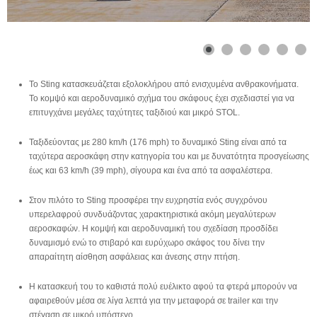
Το Sting κατασκευάζεται εξολοκλήρου από ενισχυμένα ανθρακονήματα.
Το κομψό και αεροδυναμικό σχήμα του σκάφους έχει σχεδιαστεί για να
επιτυγχάνει μεγάλες ταχύτητες ταξιδιού και μικρό STOL.
Ταξιδεύοντας με 280 km/h (176 mph) το δυναμικό Sting είναι από τα
ταχύτερα αεροσκάφη στην κατηγορία του και με δυνατότητα προσγείωσης
έως και 63 km/h (39 mph), σίγουρα και ένα από τα ασφαλέστερα.
Στον πιλότο το Sting προσφέρει την ευχρηστία ενός συγχρόνου
υπερελαφρού συνδυάζοντας χαρακτηριστικά ακόμη μεγαλύτερων
αεροσκαφών. Η κομψή και αεροδυναμική του σχεδίαση προσδίδει
δυναμισμό ενώ το στιβαρό και ευρύχωρο σκάφος του δίνει την
απαραίτητη αίσθηση ασφάλειας και άνεσης στην πτήση.
Η κατασκευή του το καθιστά πολύ ευέλικτο αφού τα φτερά μπορούν να
αφαιρεθούν μέσα σε λίγα λεπτά για την μεταφορά σε trailer και την
στέγαση σε μικρό υπόστεγο.