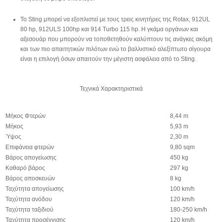
Το Sting μπορεί να εξοπλιστεί με τους τρεις κινητήρες της Rotax, 912UL
80 hp, 912ULS 100hp και 914 Turbo 115 hp. Η γκάμα οργάνων και
αξεσουάρ που μπορούν να τοποθετηθούν καλύπτουν τις ανάγκες ακόμη
και των πιο απαιτητικών πιλότων ενώ το βαλλιστικό αλεξίπτωτο σίγουρα
είναι η επιλογή όσων απαιτούν την μέγιστη ασφάλεια από το Sting.
Τεχνικά Χαρακτηριστικά
Μήκος Φτερών
8,44 m
Μήκος
5,93 m
Ύψος
2,30 m
Επιφάνεια φτερών
9,80 sqm
Βάρος απογείωσης
450 kg
Καθαρό βάρος
297 kg
Βάρος αποσκευών
8 kg
Ταχύτητα απογείωσης
100 km/h
Ταχύτητα ανόδου
120 km/h
Ταχύτητα ταξιδιού
180-250 km/h
Ταχύτητα προσέγγισης
120 km/h