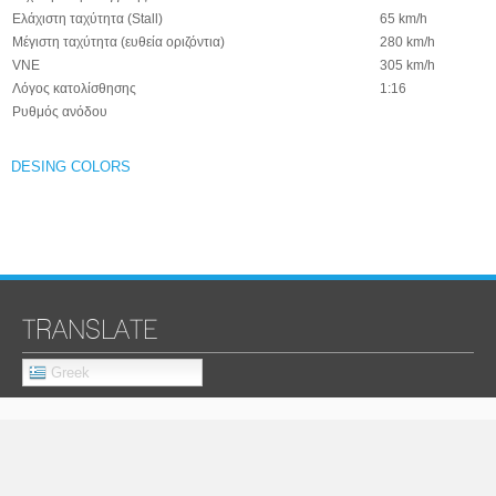
Ελάχιστη ταχύτητα (Stall)
65 km/h
Μέγιστη ταχύτητα (ευθεία οριζόντια)
280 km/h
VNE
305 km/h
Λόγος κατολίσθησης
1:16
Ρυθμός ανόδου
DESING COLORS
TRANSLATE
Greek